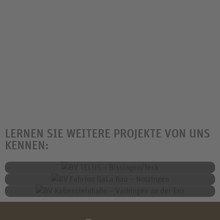
LERNEN SIE WEITERE PROJEKTE VON UNS
KENNEN:
BV TELUS – Bissingen/Teck
BV Fahrion GaLa Bau – Notzingen
BV Kaltensteinhalle – Vaihingen An Der Enz